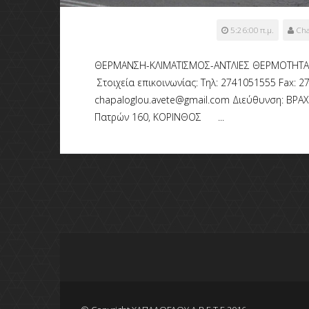
5:26:00 π.μ.
Cha
ΘΕΡΜΑΝΣΗ-ΚΛΙΜΑΤΙΣΜΟΣ-ΑΝΤΛΙΕΣ ΘΕΡΜΟΤΗΤΑ
Στοιχεία επικοινωνίας: Τηλ: 2741051555 Fa
chapaloglou.avete@gmail.com Διεύθυνση: ΒΡΑ
Πατρών 160, ΚΟΡΙΝΘΟΣ ...