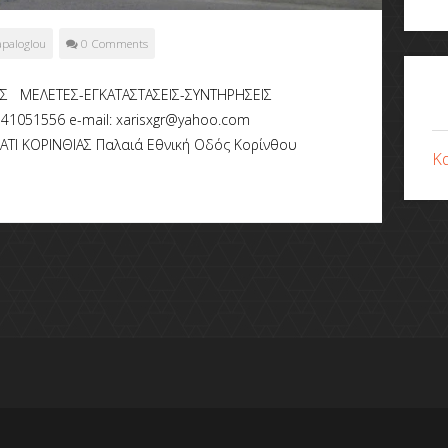
paloglou
0 Comments
Σ ΜΕΛΕΤΕΣ-ΕΓΚΑΤΑΣΤΑΣΕΙΣ-ΣΥΝΤΗΡΗΣΕΙΣ
x: 2741051556 e-mail: xarisxgr@yahoo.com
ΧΑΤΙ ΚΟΡΙΝΘΙΑΣ Παλαιά Εθνική Οδός Κορίνθου
Κ