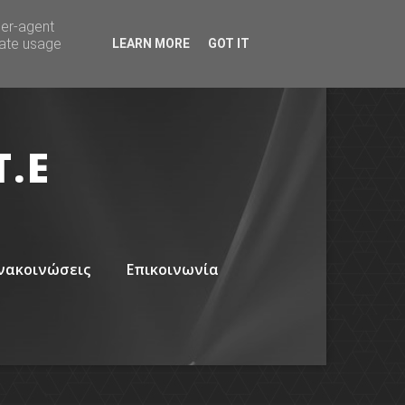
ser-agent
rate usage
LEARN MORE
GOT IT
.Ε
νακοινώσεις
Επικοινωνία