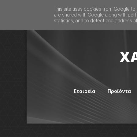
This site uses cookies from Google to d
are shared with Google along with perf
statistics, and to detect and address a
ΧΑ
Εταιρεία
Προϊόντα