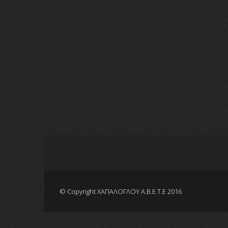
© Copyright ΧΑΠΑΛΟΓΛΟΥ Α.Β.Ε.Τ.Ε 2016