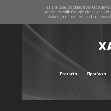
This site uses cookies from Google to d
are shared with Google along with perf
statistics, and to detect and address a
Χ
Εταιρεία
Προϊόντα