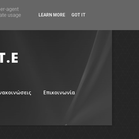
ser-agent
rate usage
LEARN MORE
GOT IT
Τ.Ε
νακοινώσεις
Επικοινωνία