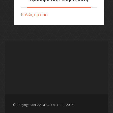
Καλώς ορίσατε
© Copyright ΧΑΠΑΛΟΓΛΟΥ Α.Β.Ε.Τ.Ε 2016